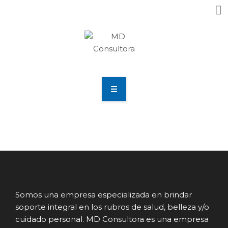
Home
Nosotros
¿Que Necesitas?
Resultados
Somos una empresa especializada en brindar
Noticias
soporte integral en los rubros de salud, belleza y/o
cuidado personal. MD Consultora es una empresa