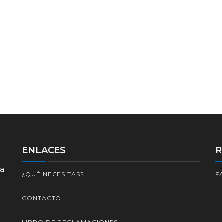
ENLACES
R
r
za
¿QUÉ NECESITAS?
F
CONTACTO
L
LIBRO DE RECLAMACIONES