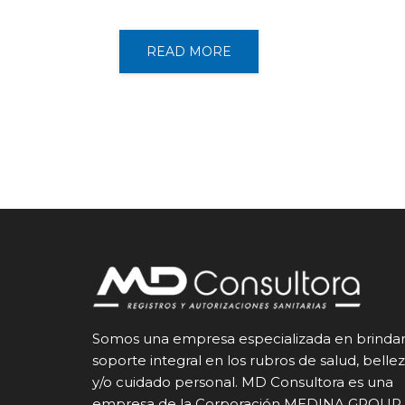
READ MORE
Somos una empresa especializada en brinda
soporte integral en los rubros de salud, belle
y/o cuidado personal. MD Consultora es una
empresa de la Corporación MEDINA GROUP