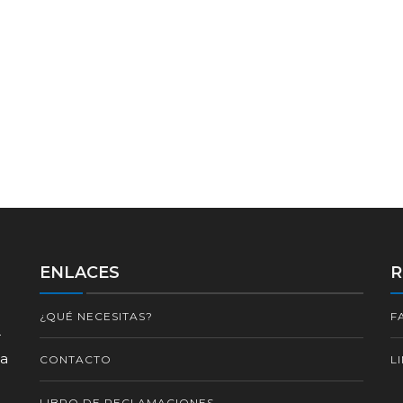
ENLACES
R
¿QUÉ NECESITAS?
F
r
za
CONTACTO
L
LIBRO DE RECLAMACIONES