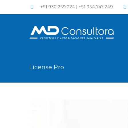
+51 930 259 224 | +51 954 747 249
License Pro