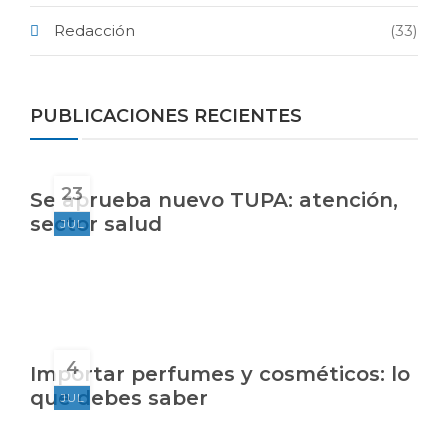
Redacción
(33)
PUBLICACIONES RECIENTES
23
Se aprueba nuevo TUPA: atención,
sector salud
JUL
4
Importar perfumes y cosméticos: lo
que debes saber
JUL