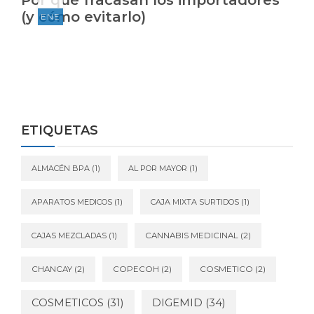
Por qué fracasan los importadores
(y cómo evitarlo)
ENE
ETIQUETAS
ALMACÉN BPA
(1)
AL POR MAYOR
(1)
APARATOS MEDICOS
(1)
CAJA MIXTA SURTIDOS
(1)
CAJAS MEZCLADAS
(1)
CANNABIS MEDICINAL
(2)
CHANCAY
(2)
COPECOH
(2)
COSMETICO
(2)
DIGEMID
(34)
COSMETICOS
(31)