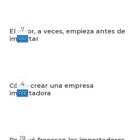
7
El error, a veces, empieza antes de
importar
MAY
4
Cómo crear una empresa
importadora
FEB
19