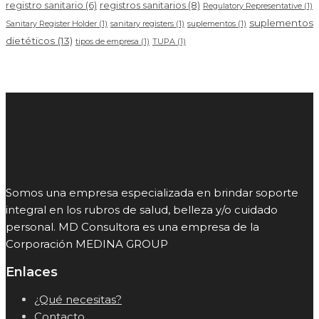
registros sanitarios
(8)
registro sanitario
(6)
Regulatory Representative
(1)
suplementos
Sanitary Register Holder
(1)
sanitary registers
(1)
suplementos
(1)
dietéticos
(13)
tipos de empresa
(1)
TUPA
(1)
Somos una empresa especializada en brindar soporte
integral en los rubros de salud, belleza y/o cuidado
personal. MD Consultora es una empresa de la
Corporación MEDINA GROUP
Enlaces
¿Qué necesitas?
Contacto