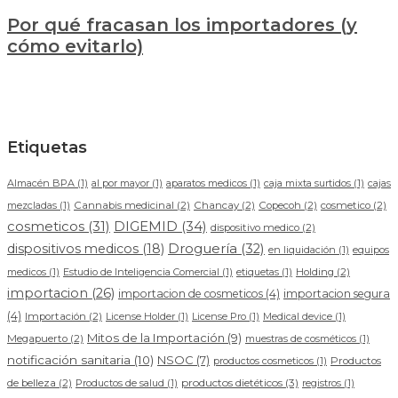
Por qué fracasan los importadores (y
cómo evitarlo)
Etiquetas
Almacén BPA
(1)
al por mayor
(1)
aparatos medicos
(1)
caja mixta surtidos
(1)
cajas
mezcladas
(1)
Cannabis medicinal
(2)
Chancay
(2)
Copecoh
(2)
cosmetico
(2)
DIGEMID
(34)
cosmeticos
(31)
dispositivo medico
(2)
dispositivos medicos
(18)
Droguería
(32)
en liquidación
(1)
equipos
medicos
(1)
Estudio de Inteligencia Comercial
(1)
etiquetas
(1)
Holding
(2)
importacion
(26)
importacion de cosmeticos
(4)
importacion segura
(4)
Importación
(2)
License Holder
(1)
License Pro
(1)
Medical device
(1)
Mitos de la Importación
(9)
Megapuerto
(2)
muestras de cosméticos
(1)
notificación sanitaria
(10)
NSOC
(7)
productos cosmeticos
(1)
Productos
productos dietéticos
(3)
de belleza
(2)
Productos de salud
(1)
registros
(1)