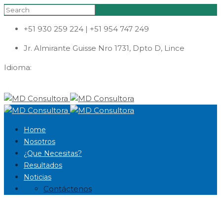
+51 930 259 224 | +51 954 747 249
Jr. Almirante Guisse Nro 1731, Dpto D, Lince
Idioma:
Home
Nosotros
¿Que Necesitas?
Resultados
Noticias
Contáctenos