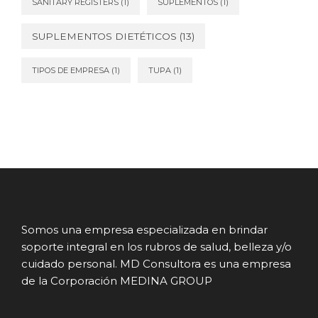
SANITARY REGISTERS
(1)
SUPLEMENTOS
(1)
SUPLEMENTOS DIETÉTICOS
(13)
TIPOS DE EMPRESA
(1)
TUPA
(1)
Somos una empresa especializada en brindar
soporte integral en los rubros de salud, belleza y/o
cuidado personal. MD Consultora es una empresa
de la Corporación MEDINA GROUP