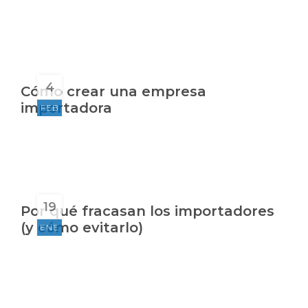
4
Cómo crear una empresa
importadora
FEB
19
Por qué fracasan los importadores
(y cómo evitarlo)
ENE