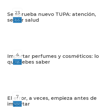
23
Se aprueba nuevo TUPA: atención,
sector salud
JUL
4
Importar perfumes y cosméticos: lo
que debes saber
JUL
7
El error, a veces, empieza antes de
importar
MAY