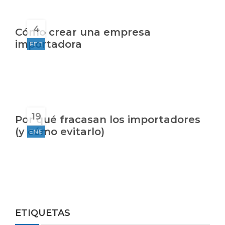
4
Cómo crear una empresa
importadora
FEB
19
Por qué fracasan los importadores
(y cómo evitarlo)
ENE
ETIQUETAS