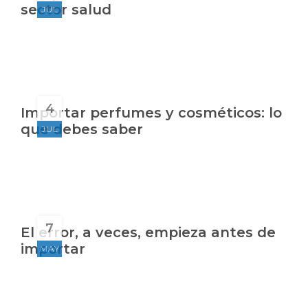
sector salud
JUL
4
Importar perfumes y cosméticos: lo
que debes saber
JUL
7
El error, a veces, empieza antes de
importar
MAY