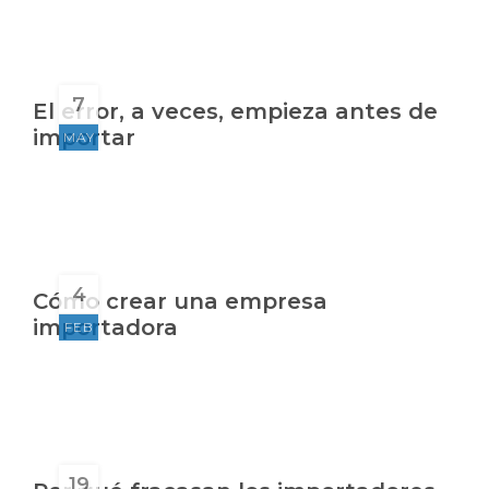
7
El error, a veces, empieza antes de
importar
MAY
4
Cómo crear una empresa
importadora
FEB
19