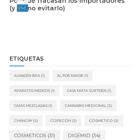
Por qué fracasan los importadores
(y cómo evitarlo)
ENE
ETIQUETAS
ALMACÉN BPA
(1)
AL POR MAYOR
(1)
APARATOS MEDICOS
(1)
CAJA MIXTA SURTIDOS
(1)
CAJAS MEZCLADAS
(1)
CANNABIS MEDICINAL
(2)
CHANCAY
(2)
COPECOH
(2)
COSMETICO
(2)
DIGEMID
(34)
COSMETICOS
(31)