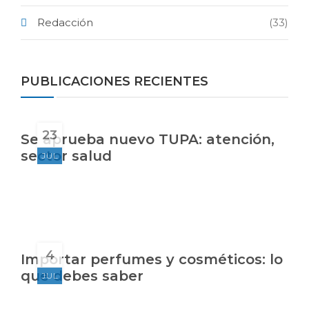
Redacción
(33)
PUBLICACIONES RECIENTES
23
Se aprueba nuevo TUPA: atención,
sector salud
JUL
4
Importar perfumes y cosméticos: lo
que debes saber
JUL